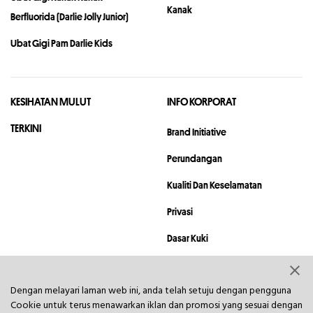
Kanak
Berfluorida (Darlie Jolly Junior)
Ubat Gigi Pam Darlie Kids
KESIHATAN MULUT
INFO KORPORAT
TERKINI
Brand Initiative
Perundangan
Kualiti Dan Keselamatan
Privasi
Dasar Kuki
Peta Lokasi
Dengan melayari laman web ini, anda telah setuju dengan pengguna
Hubungi
Cookie untuk terus menawarkan iklan dan promosi yang sesuai dengan