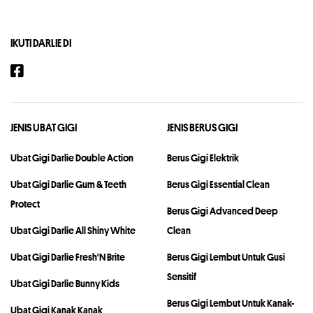
IKUTI DARLIE DI
JENIS UBAT GIGI
JENIS BERUS GIGI
Ubat Gigi Darlie Double Action
Berus Gigi Elektrik
Ubat Gigi Darlie Gum & Teeth
Berus Gigi Essential Clean
Protect
Berus Gigi Advanced Deep
Ubat Gigi Darlie All Shiny White
Clean
Ubat Gigi Darlie Fresh'N Brite
Berus Gigi Lembut Untuk Gusi
Sensitif
Ubat Gigi Darlie Bunny Kids
Berus Gigi Lembut Untuk Kanak-
Ubat Gigi Kanak Kanak