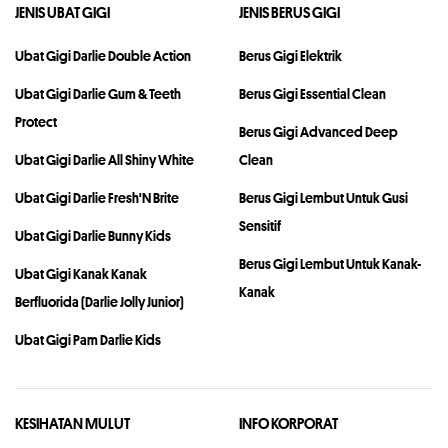
JENIS UBAT GIGI
JENIS BERUS GIGI
Ubat Gigi Darlie Double Action
Berus Gigi Elektrik
Ubat Gigi Darlie Gum & Teeth
Berus Gigi Essential Clean
Protect
Berus Gigi Advanced Deep
Ubat Gigi Darlie All Shiny White
Clean
Ubat Gigi Darlie Fresh'N Brite
Berus Gigi Lembut Untuk Gusi
Sensitif
Ubat Gigi Darlie Bunny Kids
Berus Gigi Lembut Untuk Kanak-
Ubat Gigi Kanak Kanak
Kanak
Berfluorida (Darlie Jolly Junior)
Ubat Gigi Pam Darlie Kids
KESIHATAN MULUT
INFO KORPORAT