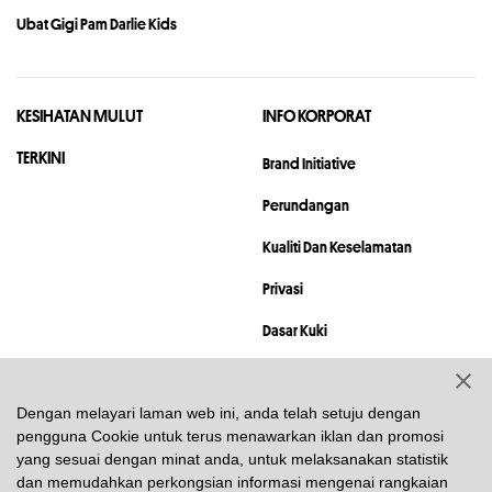
Ubat Gigi Pam Darlie Kids
KESIHATAN MULUT
INFO KORPORAT
TERKINI
Brand Initiative
Perundangan
Kualiti Dan Keselamatan
Privasi
Dasar Kuki
Peta Lokasi
Dengan melayari laman web ini, anda telah setuju dengan
Hubungi
pengguna Cookie untuk terus menawarkan iklan dan promosi
yang sesuai dengan minat anda, untuk melaksanakan statistik
© 2023 Hawley & Hazel (BVI) Co. Ltd. All rights reserved.
dan memudahkan perkongsian informasi mengenai rangkaian