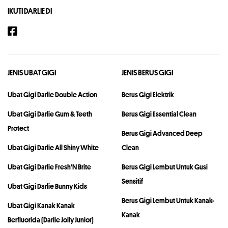
IKUTI DARLIE DI
JENIS UBAT GIGI
JENIS BERUS GIGI
Ubat Gigi Darlie Double Action
Berus Gigi Elektrik
Ubat Gigi Darlie Gum & Teeth
Berus Gigi Essential Clean
Protect
Berus Gigi Advanced Deep
Ubat Gigi Darlie All Shiny White
Clean
Ubat Gigi Darlie Fresh'N Brite
Berus Gigi Lembut Untuk Gusi
Sensitif
Ubat Gigi Darlie Bunny Kids
Berus Gigi Lembut Untuk Kanak-
Ubat Gigi Kanak Kanak
Kanak
Berfluorida (Darlie Jolly Junior)